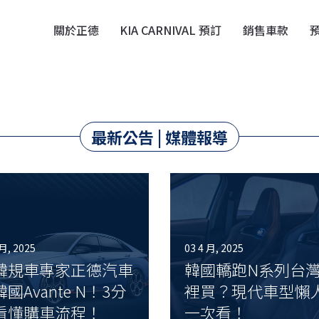
關於正德
KIA CARNIVAL 預訂
銷售車款
最新公告 | 媒體報導
 月, 2025
03 4 月, 2025
韓規車專家正德汽車
韓國轎跑N系列台
國Avante N！3分
裡買？現代車型懶
看懂購車流程！
一次看！