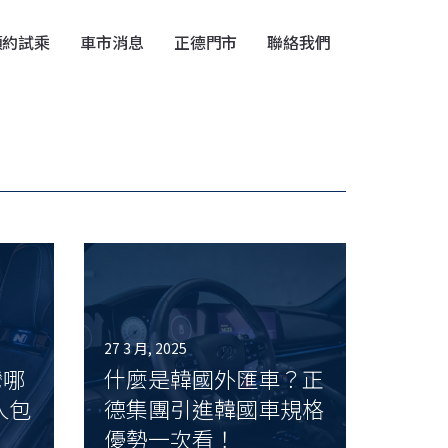
預約試乘
車市消息
正德門市
聯絡我們
27 3 月, 2025
灣哪
什麼是韓國外匯車？正
人包
德集團引進韓國車規格
優勢一次看！