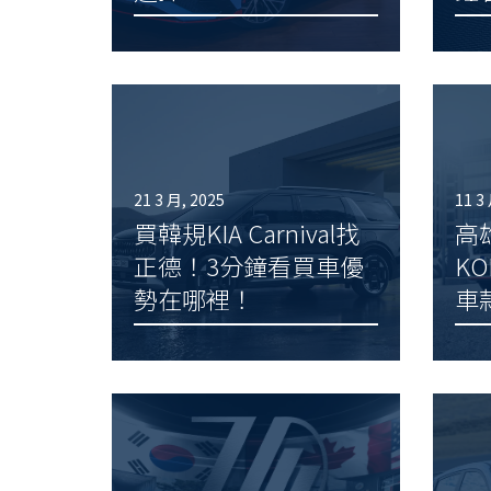
21 3 月, 2025
11 3
買韓規KIA Carnival找
高
正德！3分鐘看買車優
K
勢在哪裡！
車