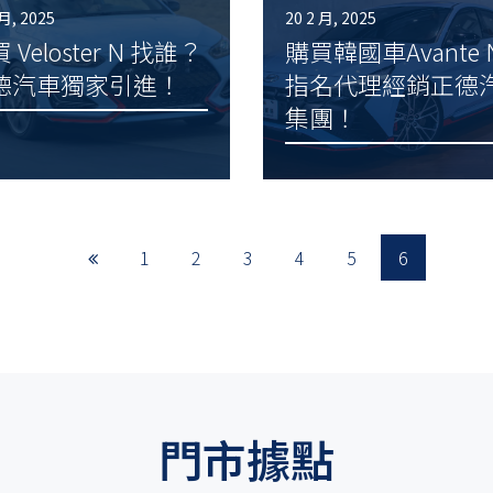
 月, 2025
20 2 月, 2025
 Veloster N 找誰？
購買韓國車Avante 
德汽車獨家引進！
指名代理經銷正德
集團！
1
2
3
4
5
6
門市據點