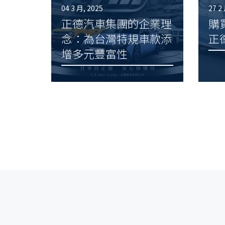
04 3 月, 2025
27 2
正德汽車集團的企業理
購買
念：為台灣特規車款添
正
增多元豐富性