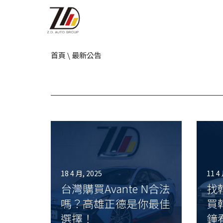
首頁
\
最新公告
18 4 月, 2025
11 4
台灣購買Avante N合法
找
嗎？高雄正德是你最佳
買韓
選擇！
鐘