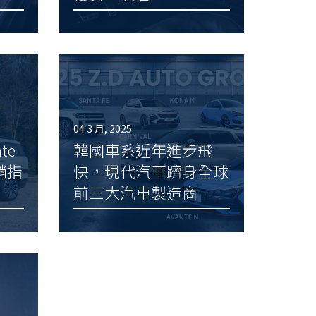
04 3 月, 2025
te
韓國車系近年進步飛
銷指
快，現代汽車躋身全球
前三大汽車製造商