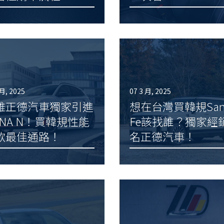
 月, 2025
07 3 月, 2025
雄正德汽車獨家引進
想在台灣買韓規San
ONA N！買韓規性能
Fe該找誰？獨家經
款最佳通路！
名正德汽車！