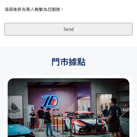
填寫後將有專人聯繫為您服務！
Send
This
field
should
門市據點
be
left
blank