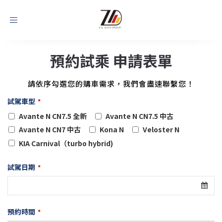
Toggle
navigation
預約試乘 申請表單
請依序勾選您的購車需求，我們會盡速聯繫您！
試駕車型
*
Avante N CN7.5 全新
Avante N CN7.5 中古
Avante N CN7 中古
Kona N
Veloster N
KIA Carnival（turbo hybrid)
試駕日期
*
預約時間
*