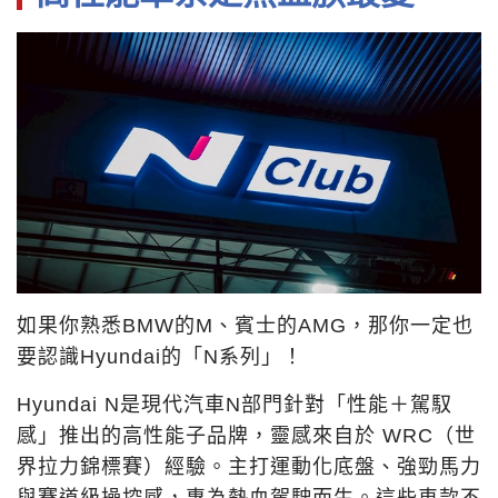
如果你熟悉BMW的M、賓士的AMG，那你一定也
要認識Hyundai的「N系列」！
Hyundai N是現代汽車N部門針對「性能＋駕馭
感」推出的高性能子品牌，靈感來自於 WRC（世
界拉力錦標賽）經驗。主打運動化底盤、強勁馬力
與賽道級操控感，專為熱血駕駛而生。這些車款不