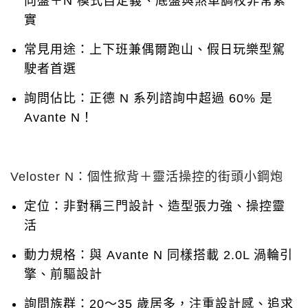
向盤＋N 模式自定義、底盤與煞車調校非常紮
實
常見用途：上下班兼偶爾跑山、假日玩樂型駕
駛者首選
詢問佔比：正德 N 系列諮詢中超過 60% 是
Avante N！
Veloster N：個性掀背＋靈活操控的街頭小鋼炮
定位：非對稱三門設計、造型張力強、操控靈
活
動力規格：與 Avante N 同樣搭載 2.0L 渦輪引
擎、前驅設計
詢問族群：20～35 歲居多，注重設計感、追求