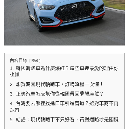
內容目錄
隱藏
1.
韓國轎跑車為什麼爆紅？這些車迷最愛的理由你
也懂
2.
想買韓國現代轎跑車，訂購流程一次懂！
3.
正德汽車怎麼幫你從韓國帶回夢想座駕？
4.
台灣要去哪裡找進口車引進管道？選對車商不再
踩雷
5.
結語：現代轎跑車不只好看，買對通路才是關鍵