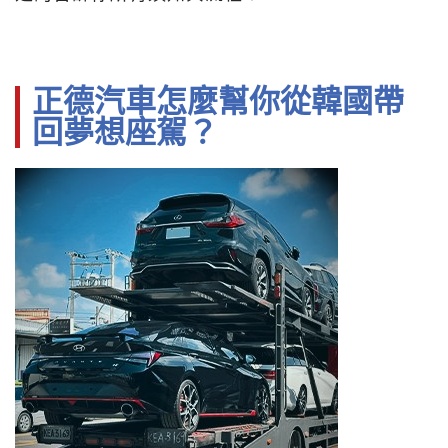
正德汽車怎麼幫你從韓國帶
回夢想座駕？