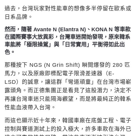
過去，台灣玩家對性能車的想像多半停留在歐系或
日系品牌。
然而，隨著 Avante N (Elantra N)、KONA N 等車款
在國際賽事大放異彩，台灣車迷開始發現，原來韓系
車能將「極限操駕」與「日常實用」平衡得如此出
色。
那種按下 NGS (N Grin Shift) 瞬間爆發的 280 匹
馬力，以及原廠即標配電子限滑差速器（E-
LSD）的誠意，讓這群「彎道頑童」在台灣市場嶄
露頭角。而正德集團正是看見了這股潛力，決定不
再讓台灣車迷只能隔海觀望，而是將最純正的韓系
性能血液帶入台灣。
而這也顯示近十年來，韓國車廠在底盤工程、電子
控制與賽道測試上的投入極大，許多車款在海外已